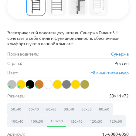
Электрический полотенцесушитель Сунержа Галант 3.1
сочетает в себе стиль и функциональность, обеспечивая
комфорт и уют в ванной комнате.
Производитель:
Сунержа
Страна:
Россия
Цвет:
тёмный титан муар
Размеры:
53×11×72
50х40
60х40
60х60
80х40
80х50
80х60
100х60
100х40
100х50
120х40
120х50
120х60
Артикул:
15-6000-6050