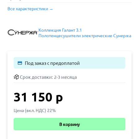
Все характеристики →
Коллекция Галант 3.1
Полотенцесушители электрические Сунержа
Под заказ с предоплатой
payment
Срок доставки:
2-3 месяца
31 150 р
Цена (вкл. НДС) 22%
В корзину