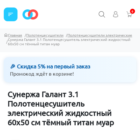
0
sort
Главная
Полотенцесушители
Полотенцесушители электрические
Сунержа Галант 3.1 Полотенцесушитель электрический жидкостный
60х50 см тёмный титан муар
🎉 Скидка 5% на первый заказ
Промокод ждёт в корзине!
Сунержа Галант 3.1
Полотенцесушитель
электрический жидкостный
60х50 см тёмный титан муар