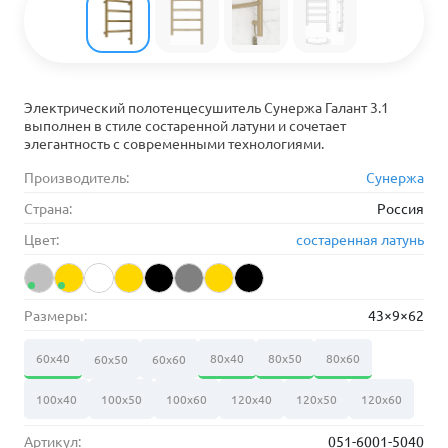
Электрический полотенцесушитель Сунержа Галант 3.1
выполнен в стиле состаренной латуни и сочетает
элегантность с современными технологиями.
Производитель:
Сунержа
Страна:
Россия
Цвет:
состаренная латунь
Размеры:
43×9×62
60х40
80х40
80х50
80х60
60х50
60х60
100х40
100х50
100х60
120х40
120х50
120х60
Артикул:
051-6001-5040