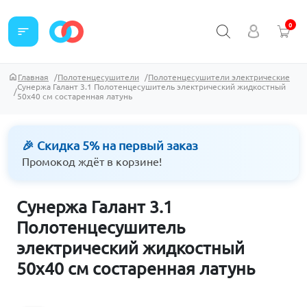
0
sort
Главная
Полотенцесушители
Полотенцесушители электрические
Сунержа Галант 3.1 Полотенцесушитель электрический жидкостный
50х40 см состаренная латунь
🎉 Скидка 5% на первый заказ
Промокод ждёт в корзине!
Сунержа Галант 3.1
Полотенцесушитель
электрический жидкостный
50х40 см состаренная латунь