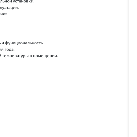
льной установки.
луатации.
иля.
 и функциональность.
я года.
 температуры в помещении.