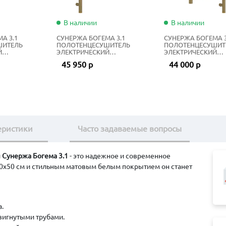
В наличии
В наличии
А 3.1
СУНЕРЖА БОГЕМА 3.1
СУНЕРЖА БОГЕМА 3
ШИТЕЛЬ
ПОЛОТЕНЦЕСУШИТЕЛЬ
ПОЛОТЕНЦЕСУШИТ
Й
ЭЛЕКТРИЧЕСКИЙ
ЭЛЕКТРИЧЕСКИЙ
20Х60 СМ
ЖИДКОСТНЫЙ 80Х50 СМ
ЖИДКОСТНЫЙ 80Х4
45 950 р
44 000 р
ЫЙ
ЗОЛОТОЙ ШЁЛК
ЗОЛОТОЙ ШЁЛК
еристики
Часто задаваемые вопросы
й
Сунержа Богема 3.1
- это надежное и современное
00х50 см и стильным матовым белым покрытием он станет
.
вигнутыми трубами.