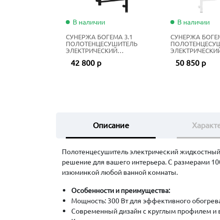
В наличии
В наличии
СУНЕРЖА БОГЕМА 3.1
СУНЕРЖА БОГЕМ
ПОЛОТЕНЦЕСУШИТЕЛЬ
ПОЛОТЕНЦЕСУ
ЭЛЕКТРИЧЕСКИЙ
ЭЛЕКТРИЧЕСКИ
ЖИДКОСТНЫЙ 100Х40 СМ
ЖИДКОСТНЫЙ 1
42 800 р
50 850 р
МАТОВЫЙ ЧЁРНЫЙ
МАТОВЫЙ БЕЛ
Описание
Характ
Полотенцесушитель электрический жидкостны
решение для вашего интерьера. С размерами 1
изюминкой любой ванной комнаты.
Особенности и преимущества:
Мощность: 300 Вт для эффективного обогрева
Современный дизайн с круглым профилем и 