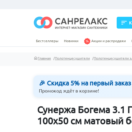
sort
К
Бестселлеры
Новинки
Акции и распродажи
Главная
Полотенцесушители
Полотенцесушители э
🎉 Скидка 5% на первый заказ
Промокод ждёт в корзине!
Сунержа Богема 3.1
100х50 см матовый 