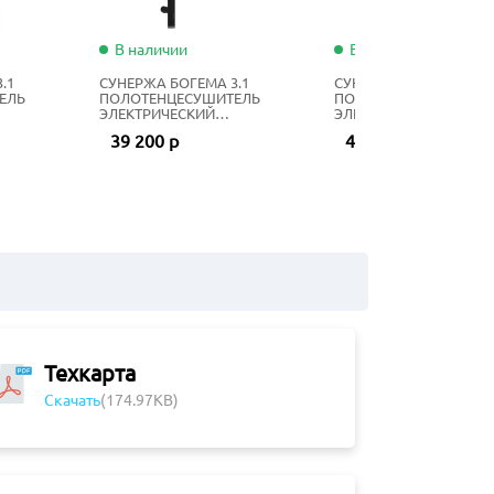
В наличии
В наличии
.1
СУНЕРЖА БОГЕМА 3.1
СУНЕРЖА БОГЕМА 3.1
ЕЛЬ
ПОЛОТЕНЦЕСУШИТЕЛЬ
ПОЛОТЕНЦЕСУШИТЕЛ
ЭЛЕКТРИЧЕСКИЙ
ЭЛЕКТРИЧЕСКИЙ
0 СМ
ЖИДКОСТНЫЙ 80Х40 СМ
ЖИДКОСТНЫЙ 100Х40 
39 200 р
49 050 р
МАТОВЫЙ ЧЁРНЫЙ
НЕРЖАВЕЮЩАЯ СТАЛ
Техкарта
Скачать
(174.97KB)