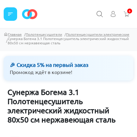
0
sort
Главная
Полотенцесушители
Полотенцесушители электрические
Сунержа Богема 3.1 Полотенцесушитель электрический жидкостный
80х50 см нержавеющая сталь
🎉 Скидка 5% на первый заказ
Промокод ждёт в корзине!
Сунержа Богема 3.1
Полотенцесушитель
электрический жидкостный
80х50 см нержавеющая сталь