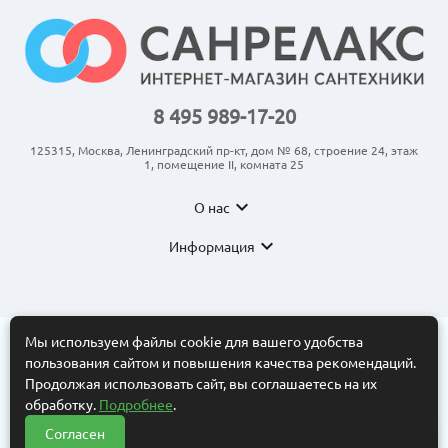
8 495 989-17-20
125315, Москва, Ленинградский пр-кт, дом № 68, строение 24, этаж
1, помещение II, комната 25
expand_more
О нас
expand_more
Информация
Мы используем файлы cookie для вашего удобства
пользования сайтом и повышения качества рекомендаций.
© 2011-2026 ООО “АНКОМ”
Все торговые марки принадлежат их владельцам. Копирование
Продолжая использовать сайт, вы соглашаетесь на их
составляющих частей сайта в какой бы то ни было форме без
обработку.
Подробнее
.
разрешения владельца авторских прав запрещено. Интернет-
магазин носит исключительно информационный характер.
Согласен
Нужна помощь?
Информационные материалы, размеры, фото и цены сайта не
?
являются публичной офертой, определяемой положениями Статьи