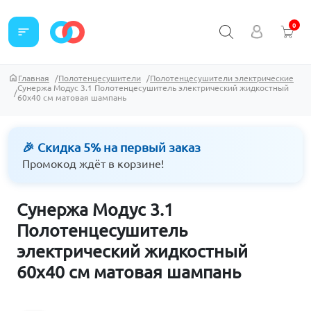
0
sort
Главная
Полотенцесушители
Полотенцесушители электрические
Сунержа Модус 3.1 Полотенцесушитель электрический жидкостный
60х40 см матовая шампань
🎉 Скидка 5% на первый заказ
Промокод ждёт в корзине!
Сунержа Модус 3.1
Полотенцесушитель
электрический жидкостный
60х40 см матовая шампань