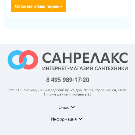
Оставьте отзыв первым
8 495 989-17-20
125315, Москва, Ленинградский пр-кт, дом № 68, строение 24, этаж
1, помещение II, комната 25
expand_more
О нас
expand_more
Информация