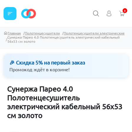
0
sort
Главная
Полотенцесушители
Полотенцесушители электрические
Сунержа Парео 4.0 Полотенцесушитель электрический кабельный
56х53 см золото
🎉 Скидка 5% на первый заказ
Промокод ждёт в корзине!
Сунержа Парео 4.0
Полотенцесушитель
электрический кабельный 56х53
см золото