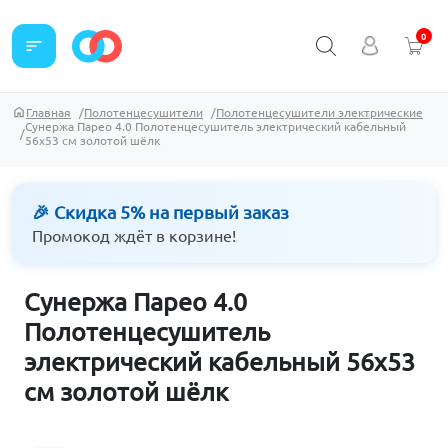
0
sort
Главная
Полотенцесушители
Полотенцесушители электрические
Сунержа Парео 4.0 Полотенцесушитель электрический кабельный
56х53 см золотой шёлк
🎉 Скидка 5% на первый заказ
Промокод ждёт в корзине!
Сунержа Парео 4.0
Полотенцесушитель
электрический кабельный 56х53
см золотой шёлк