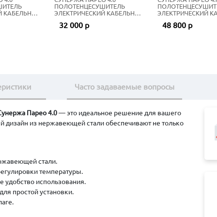
ШИТЕЛЬ
ПОЛОТЕНЦЕСУШИТЕЛЬ
ПОЛОТЕНЦЕСУШИТ
Й КАБЕЛЬНЫЙ
ЭЛЕКТРИЧЕСКИЙ КАБЕЛЬНЫЙ
ЭЛЕКТРИЧЕСКИЙ К
ТО
56Х53 СМ МАТОВЫЙ ЧЁРНЫЙ
77Х53 СМ ШАМПАН
32 000 р
48 800 р
еристики
Часто задаваемые вопросы
Сунержа Парео 4.0
— это идеальное решение для вашего
й дизайн из нержавеющей стали обеспечивают не только
ржавеющей стали.
регулировки температуры.
е удобство использования.
ля простой установки.
лаге.