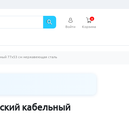
0
search
Войти
Корзина
ьный 77х53 см нержавеющая сталь
еский кабельный