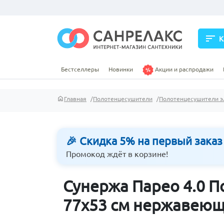
sort
К
Бестселлеры
Новинки
Акции и распродажи
Главная
Полотенцесушители
Полотенцесушители э
🎉 Скидка 5% на первый заказ
Промокод ждёт в корзине!
Сунержа Парео 4.0 
77х53 см нержавеющ