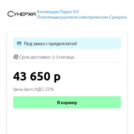
Коллекция Парео 4.0
Полотенцесушители электрические Сунержа
Под заказ с предоплатой
payment
Срок доставки:
2-3 месяца
43 650 р
Цена (вкл. НДС) 22%
В корзину