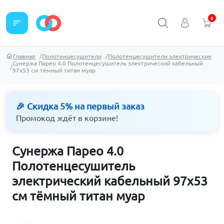
0
sort
Главная
Полотенцесушители
Полотенцесушители электрические
Сунержа Парео 4.0 Полотенцесушитель электрический кабельный
97х53 см тёмный титан муар
🎉 Скидка 5% на первый заказ
Промокод ждёт в корзине!
Сунержа Парео 4.0
Полотенцесушитель
электрический кабельный 97х53
см тёмный титан муар