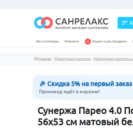
sort
К
Бестселлеры
Новинки
Акции и распродажи
Главная
Полотенцесушители
Полотенцесушители э
🎉 Скидка 5% на первый заказ
Промокод ждёт в корзине!
Сунержа Парео 4.0 
56х53 см матовый б