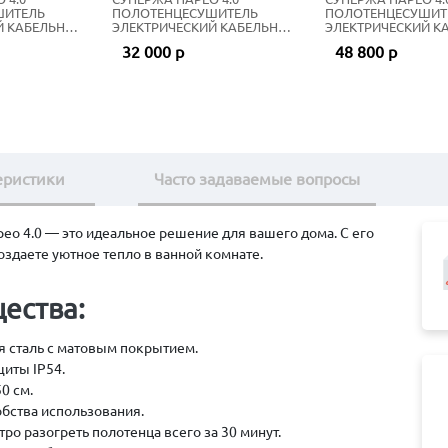
ШИТЕЛЬ
ПОЛОТЕНЦЕСУШИТЕЛЬ
ПОЛОТЕНЦЕСУШИТ
Й КАБЕЛЬНЫЙ
ЭЛЕКТРИЧЕСКИЙ КАБЕЛЬНЫЙ
ЭЛЕКТРИЧЕСКИЙ К
ТО
56Х53 СМ МАТОВЫЙ ЧЁРНЫЙ
77Х53 СМ ШАМПАН
32 000 р
48 800 р
еристики
Часто задаваемые вопросы
о 4.0 — это идеальное решение для вашего дома. С его
оздаете уютное тепло в ванной комнате.
ества:
 сталь с матовым покрытием.
щиты IP54.
0 см.
бства использования.
ро разогреть полотенца всего за 30 минут.