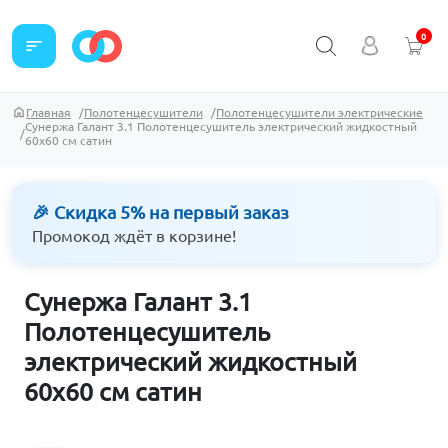
0
sort
Главная
Полотенцесушители
Полотенцесушители электрические
Сунержа Галант 3.1 Полотенцесушитель электрический жидкостный
60х60 см сатин
🎉 Скидка 5% на первый заказ
Промокод ждёт в корзине!
Сунержа Галант 3.1
Полотенцесушитель
электрический жидкостный
60х60 см сатин