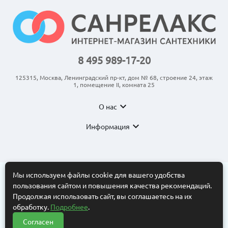
8 495 989-17-20
125315, Москва, Ленинградский пр-кт, дом № 68, строение 24, этаж
1, помещение II, комната 25
expand_more
О нас
expand_more
Информация
Мы используем файлы cookie для вашего удобства
пользования сайтом и повышения качества рекомендаций.
© 2011-2026 ООО “АНКОМ”
Все торговые марки принадлежат их владельцам. Копирование
Продолжая использовать сайт, вы соглашаетесь на их
составляющих частей сайта в какой бы то ни было форме без
обработку.
Подробнее
.
разрешения владельца авторских прав запрещено. Интернет-
магазин носит исключительно информационный характер.
Согласен
Нужна помощь?
Информационные материалы, размеры, фото и цены сайта не
?