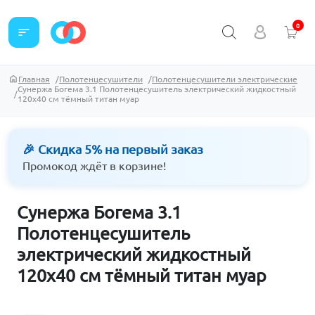
0
sort
Главная
Полотенцесушители
Полотенцесушители электрические
Сунержа Богема 3.1 Полотенцесушитель электрический жидкостный
120х40 см тёмный титан муар
🎉 Скидка 5% на первый заказ
Промокод ждёт в корзине!
Сунержа Богема 3.1
Полотенцесушитель
электрический жидкостный
120х40 см тёмный титан муар