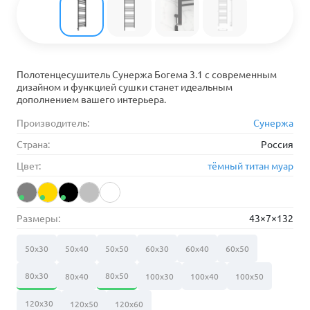
Полотенцесушитель Сунержа Богема 3.1 с современным
дизайном и функцией сушки станет идеальным
дополнением вашего интерьера.
Производитель:
Сунержа
Страна:
Россия
Цвет:
тёмный титан муар
Размеры:
43×7×132
50х30
50х40
50х50
60х30
60х40
60х50
80х30
80х50
80х40
100х30
100х40
100х50
120х30
120х50
120х60