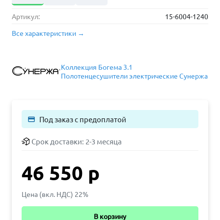
Артикул:
15-6004-1240
Все характеристики →
Коллекция Богема 3.1
Полотенцесушители электрические Сунержа
Под заказ с предоплатой
payment
Срок доставки:
2-3 месяца
46 550 р
Цена (вкл. НДС) 22%
В корзину