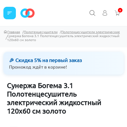
0
sort
Главная
Полотенцесушители
Полотенцесушители электрические
Сунержа Богема 3.1 Полотенцесушитель электрический жидкостный
120х60 см золото
🎉 Скидка 5% на первый заказ
Промокод ждёт в корзине!
Сунержа Богема 3.1
Полотенцесушитель
электрический жидкостный
120х60 см золото