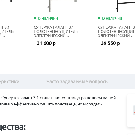
В наличии
В наличии
Т 3.1
СУНЕРЖА ГАЛАНТ 3.1
СУНЕРЖА ГАЛАНТ 3
ШИТЕЛЬ
ПОЛОТЕНЦЕСУШИТЕЛЬ
ПОЛОТЕНЦЕСУШИТ
Й
ЭЛЕКТРИЧЕСКИЙ
ЭЛЕКТРИЧЕСКИЙ
0Х50 СМ
ЖИДКОСТНЫЙ 80Х50 СМ
ЖИДКОСТНЫЙ 120Х
31 600 р
39 550 р
НЫЙ
НЕРЖАВЕЮЩАЯ СТАЛЬ
МАТОВЫЙ ЧЁРНЫЙ
еристики
Часто задаваемые вопросы
Сунержа Галант 3.1 станет настоящим украшением вашей
только эффективно сушить полотенца, но и создать
ества: