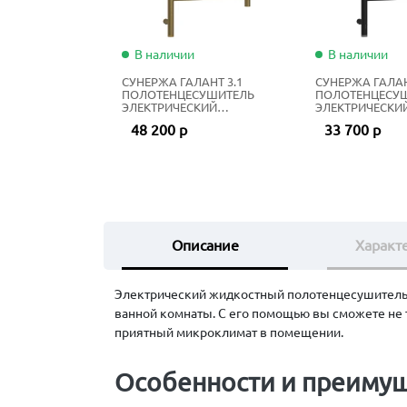
В наличии
В наличии
СУНЕРЖА ГАЛАНТ 3.1
СУНЕРЖА ГАЛАН
ПОЛОТЕНЦЕСУШИТЕЛЬ
ПОЛОТЕНЦЕСУ
ЭЛЕКТРИЧЕСКИЙ
ЭЛЕКТРИЧЕСКИ
ЖИДКОСТНЫЙ 80Х50 СМ
ЖИДКОСТНЫЙ 8
48 200 р
33 700 р
СОСТАРЕННАЯ БРОНЗА
МАТОВЫЙ ЧЁР
Описание
Характ
Электрический жидкостный полотенцесушитель 
ванной комнаты. С его помощью вы сможете не 
приятный микроклимат в помещении.
Особенности и преимущ