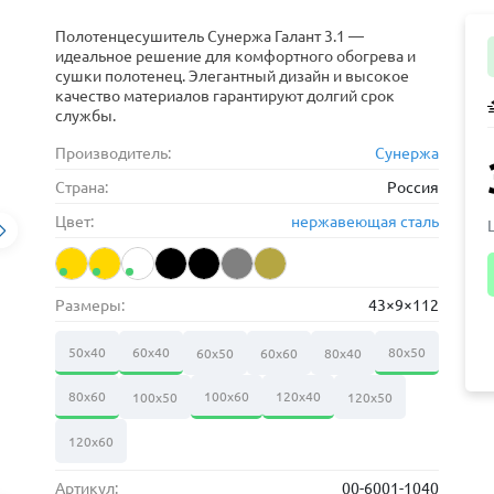
Полотенцесушитель Сунержа Галант 3.1 —
идеальное решение для комфортного обогрева и
сушки полотенец. Элегантный дизайн и высокое
качество материалов гарантируют долгий срок
службы.
Производитель:
Сунержа
Страна:
Россия
Цвет:
нержавеющая сталь
Размеры:
43×9×112
50х40
60х40
80х50
60х50
60х60
80х40
80х60
100х60
120х40
100х50
120х50
120х60
Артикул:
00-6001-1040