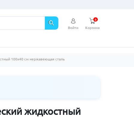
0
search
Войти
Корзина
остный 100х40 см нержавеющая сталь
еский жидкостный