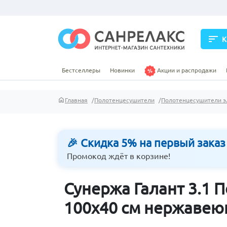
sort
К
Бестселлеры
Новинки
Акции и распродажи
Главная
Полотенцесушители
Полотенцесушители э
🎉 Скидка 5% на первый заказ
Промокод ждёт в корзине!
Сунержа Галант 3.1
100х40 см нержавею