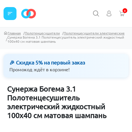
0
sort
Главная
Полотенцесушители
Полотенцесушители электрические
Сунержа Богема 3.1 Полотенцесушитель электрический жидкостный
100х40 см матовая шампань
🎉 Скидка 5% на первый заказ
Промокод ждёт в корзине!
Сунержа Богема 3.1
Полотенцесушитель
электрический жидкостный
100х40 см матовая шампань