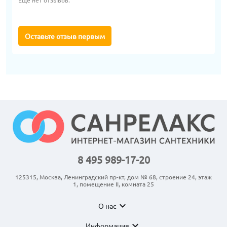
Еще нет отзывов.
Оставьте отзыв первым
8 495 989-17-20
125315, Москва, Ленинградский пр-кт, дом № 68, строение 24, этаж
1, помещение II, комната 25
expand_more
О нас
expand_more
Информация