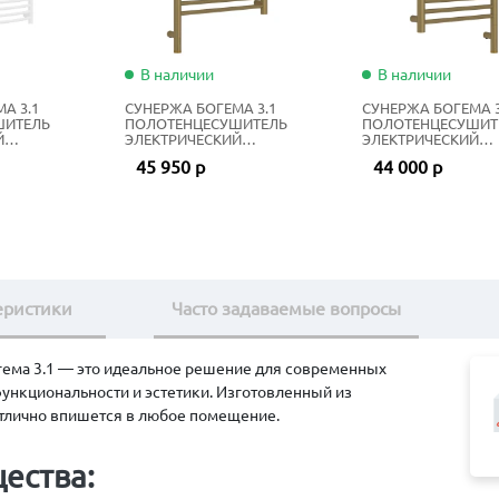
В наличии
В наличии
А 3.1
СУНЕРЖА БОГЕМА 3.1
СУНЕРЖА БОГЕМА 3
ШИТЕЛЬ
ПОЛОТЕНЦЕСУШИТЕЛЬ
ПОЛОТЕНЦЕСУШИТ
Й
ЭЛЕКТРИЧЕСКИЙ
ЭЛЕКТРИЧЕСКИЙ
20Х60 СМ
ЖИДКОСТНЫЙ 80Х50 СМ
ЖИДКОСТНЫЙ 80Х4
45 950 р
44 000 р
ЫЙ
ЗОЛОТОЙ ШЁЛК
ЗОЛОТОЙ ШЁЛК
еристики
Часто задаваемые вопросы
ема 3.1 — это идеальное решение для современных
ункциональности и эстетики. Изготовленный из
тлично впишется в любое помещение.
ества: