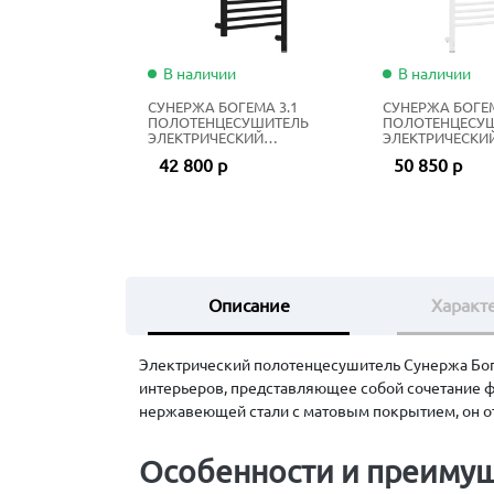
В наличии
В наличии
СУНЕРЖА БОГЕМА 3.1
СУНЕРЖА БОГЕМ
ПОЛОТЕНЦЕСУШИТЕЛЬ
ПОЛОТЕНЦЕСУ
ЭЛЕКТРИЧЕСКИЙ
ЭЛЕКТРИЧЕСКИ
ЖИДКОСТНЫЙ 100Х40 СМ
ЖИДКОСТНЫЙ 1
42 800 р
50 850 р
МАТОВЫЙ ЧЁРНЫЙ
МАТОВЫЙ БЕЛ
Описание
Характ
Электрический полотенцесушитель Сунержа Бог
интерьеров, представляющее собой сочетание ф
нержавеющей стали с матовым покрытием, он о
Особенности и преимущ