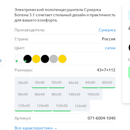
Электрический полотенцесушитель Сунержа
Богема 3.1 сочетает стильный дизайн и практичность
для вашего комфорта.
Производитель:
Сунержа
Страна:
Россия
Цвет:
сатин
Размеры:
43×7×112
50х40
50х50
60х40
60х50
50х30
60х30
80х30
80х40
80х50
100х30
100х50
120х30
120х40
120х50
120х60
Артикул:
071-6004-1040
Все характеристики →