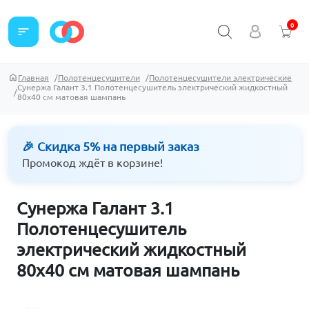
0
sort
Главная
Полотенцесушители
Полотенцесушители электрические
Сунержа Галант 3.1 Полотенцесушитель электрический жидкостный
80х40 см матовая шампань
🎉 Скидка 5% на первый заказ
Промокод ждёт в корзине!
Сунержа Галант 3.1
Полотенцесушитель
электрический жидкостный
80х40 см матовая шампань