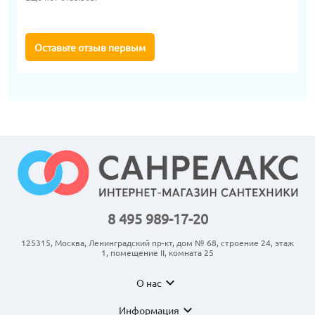
Оставьте отзыв первым
8 495 989-17-20
125315, Москва, Ленинградский пр-кт, дом № 68, строение 24, этаж
1, помещение II, комната 25
expand_more
О нас
expand_more
Информация