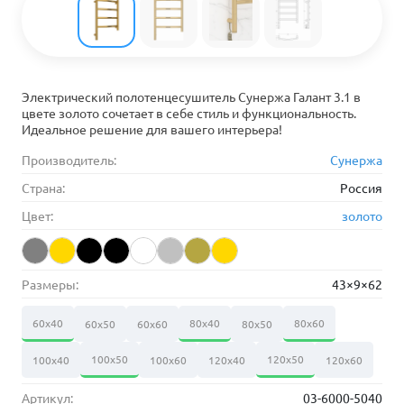
Электрический полотенцесушитель Сунержа Галант 3.1 в
цвете золото сочетает в себе стиль и функциональность.
Идеальное решение для вашего интерьера!
Производитель:
Сунержа
Страна:
Россия
Цвет:
золото
Размеры:
43×9×62
60х40
80х40
80х60
60х50
60х60
80х50
100х50
120х50
100х40
100х60
120х40
120х60
Артикул:
03-6000-5040