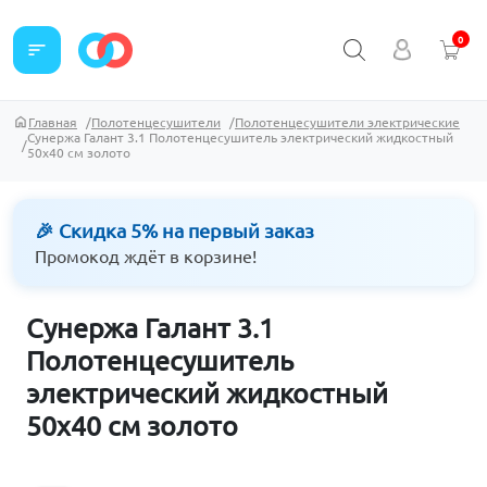
0
sort
Главная
Полотенцесушители
Полотенцесушители электрические
Сунержа Галант 3.1 Полотенцесушитель электрический жидкостный
50х40 см золото
🎉 Скидка 5% на первый заказ
Промокод ждёт в корзине!
Сунержа Галант 3.1
Полотенцесушитель
электрический жидкостный
50х40 см золото