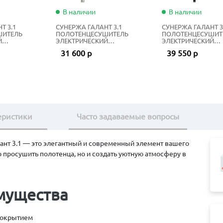
В наличии
В наличии
Т 3.1
СУНЕРЖА ГАЛАНТ 3.1
СУНЕРЖА ГАЛАНТ 3
ШИТЕЛЬ
ПОЛОТЕНЦЕСУШИТЕЛЬ
ПОЛОТЕНЦЕСУШИТ
Й
ЭЛЕКТРИЧЕСКИЙ
ЭЛЕКТРИЧЕСКИЙ
0Х50 СМ
ЖИДКОСТНЫЙ 80Х50 СМ
ЖИДКОСТНЫЙ 120Х
31 600 р
39 550 р
НЫЙ
НЕРЖАВЕЮЩАЯ СТАЛЬ
МАТОВЫЙ ЧЁРНЫЙ
еристики
Часто задаваемые вопросы
нт 3.1 — это элегантный и современный элемент вашего
 просушить полотенца, но и создать уютную атмосферу в
мущества
покрытием