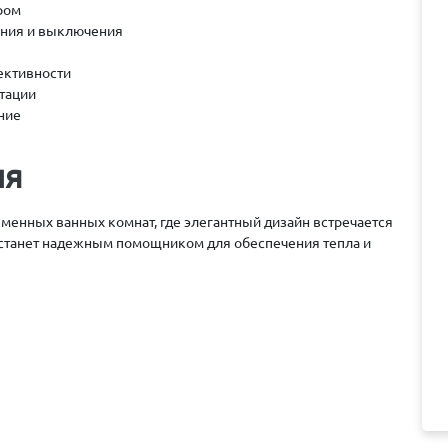
ром
ения и выключения
ективности
атации
ние
ля
еменных ванных комнат, где элегантный дизайн встречается
 станет надежным помощником для обеспечения тепла и