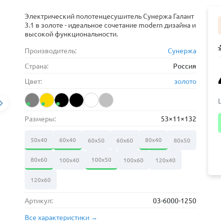
Электрический полотенцесушитель Сунержа Галант
3.1 в золоте - идеальное сочетание modern дизайна и
высокой функциональности.
Производитель:
Сунержа
Страна:
Россия
Цвет:
золото
Размеры:
53×11×132
50х40
60х40
80х40
60х50
60х60
80х50
80х60
100х50
100х40
100х60
120х40
120х60
Артикул:
03-6000-1250
Все характеристики →