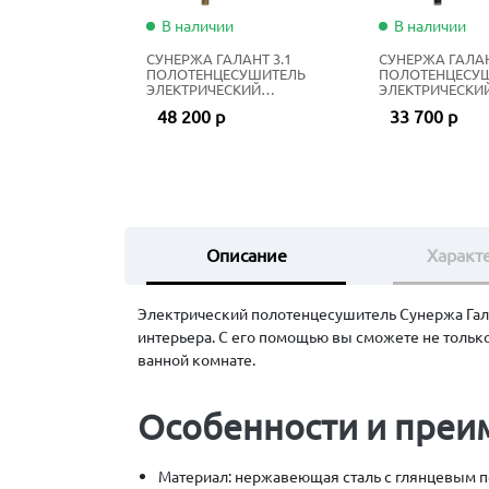
В наличии
В наличии
СУНЕРЖА ГАЛАНТ 3.1
СУНЕРЖА ГАЛАН
ПОЛОТЕНЦЕСУШИТЕЛЬ
ПОЛОТЕНЦЕСУ
ЭЛЕКТРИЧЕСКИЙ
ЭЛЕКТРИЧЕСКИ
ЖИДКОСТНЫЙ 80Х50 СМ
ЖИДКОСТНЫЙ 8
48 200 р
33 700 р
СОСТАРЕННАЯ БРОНЗА
МАТОВЫЙ ЧЁР
Описание
Характ
Электрический полотенцесушитель Сунержа Гала
интерьера. С его помощью вы сможете не только
ванной комнате.
Особенности и преи
Материал: нержавеющая сталь с глянцевым 