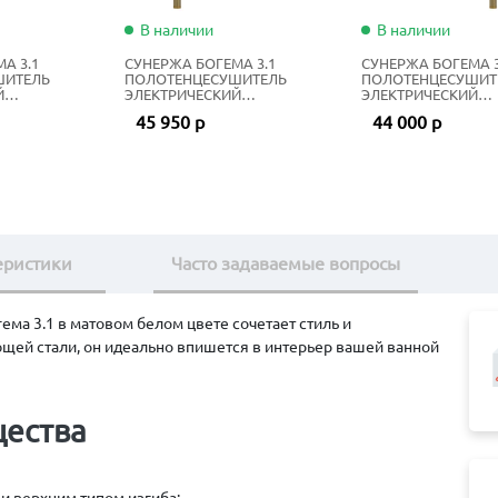
В наличии
В наличии
А 3.1
СУНЕРЖА БОГЕМА 3.1
СУНЕРЖА БОГЕМА 3
ШИТЕЛЬ
ПОЛОТЕНЦЕСУШИТЕЛЬ
ПОЛОТЕНЦЕСУШИТ
Й
ЭЛЕКТРИЧЕСКИЙ
ЭЛЕКТРИЧЕСКИЙ
20Х60 СМ
ЖИДКОСТНЫЙ 80Х50 СМ
ЖИДКОСТНЫЙ 80Х4
45 950 р
44 000 р
ЫЙ
ЗОЛОТОЙ ШЁЛК
ЗОЛОТОЙ ШЁЛК
еристики
Часто задаваемые вопросы
ма 3.1 в матовом белом цвете сочетает стиль и
ей стали, он идеально впишется в интерьер вашей ванной
щества
;
 верхним типом изгиба;