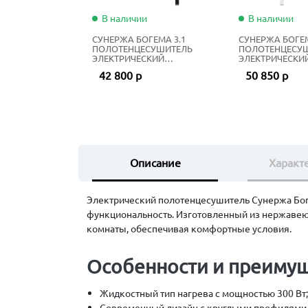
В наличии
В наличии
СУНЕРЖА БОГЕМА 3.1
СУНЕРЖА БОГЕМ
ПОЛОТЕНЦЕСУШИТЕЛЬ
ПОЛОТЕНЦЕСУ
ЭЛЕКТРИЧЕСКИЙ
ЭЛЕКТРИЧЕСКИ
ЖИДКОСТНЫЙ 100Х40 СМ
ЖИДКОСТНЫЙ 1
42 800 р
50 850 р
МАТОВЫЙ ЧЁРНЫЙ
МАТОВЫЙ БЕЛ
Описание
Характ
Электрический полотенцесушитель Сунержа Боге
функциональность. Изготовленный из нержавеющ
комнаты, обеспечивая комфортные условия.
Особенности и преиму
Жидкостный тип нагрева с мощностью 300 Вт
Современный дизайн с круглыми профилями и