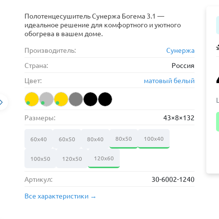
Полотенцесушитель Сунержа Богема 3.1 —
идеальное решение для комфортного и уютного
обогрева в вашем доме.
Производитель:
Сунержа
Страна:
Россия
Цвет:
матовый белый
Размеры:
43×8×132
80х50
100х40
60х40
60х50
80х40
120х60
100х50
120х50
Артикул:
30-6002-1240
Все характеристики →