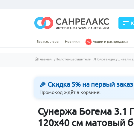
sort
К
Бестселлеры
Новинки
Акции и распродажи
Главная
Полотенцесушители
Полотенцесушители э
🎉 Скидка 5% на первый заказ
Промокод ждёт в корзине!
Сунержа Богема 3.1
120х40 см матовый 