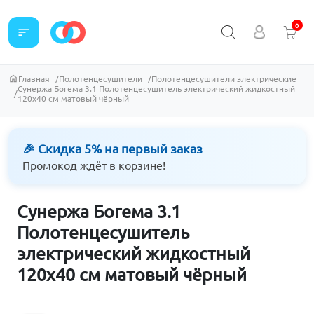
0
sort
Главная
Полотенцесушители
Полотенцесушители электрические
Сунержа Богема 3.1 Полотенцесушитель электрический жидкостный
120х40 см матовый чёрный
🎉 Скидка 5% на первый заказ
Промокод ждёт в корзине!
Сунержа Богема 3.1
Полотенцесушитель
электрический жидкостный
120х40 см матовый чёрный