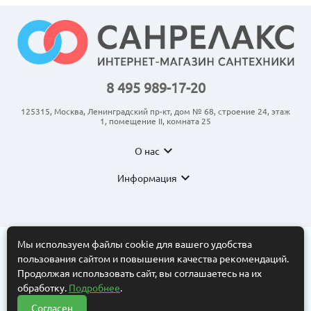
8 495 989-17-20
125315, Москва, Ленинградский пр-кт, дом № 68, строение 24, этаж
1, помещение II, комната 25
expand_more
О нас
expand_more
Информация
Мы используем файлы cookie для вашего удобства
пользования сайтом и повышения качества рекомендаций.
© 2011-2026 ООО “АНКОМ”
Все торговые марки принадлежат их владельцам. Копирование
Продолжая использовать сайт, вы соглашаетесь на их
составляющих частей сайта в какой бы то ни было форме без
обработку.
Подробнее
.
разрешения владельца авторских прав запрещено. Интернет-
магазин носит исключительно информационный характер.
Согласен
Нужна помощь?
Информационные материалы, размеры, фото и цены сайта не
?