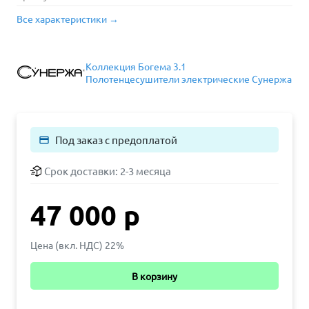
Все характеристики →
Коллекция Богема 3.1
Полотенцесушители электрические Сунержа
Под заказ с предоплатой
payment
Срок доставки:
2-3 месяца
47 000 р
Цена (вкл. НДС) 22%
В корзину