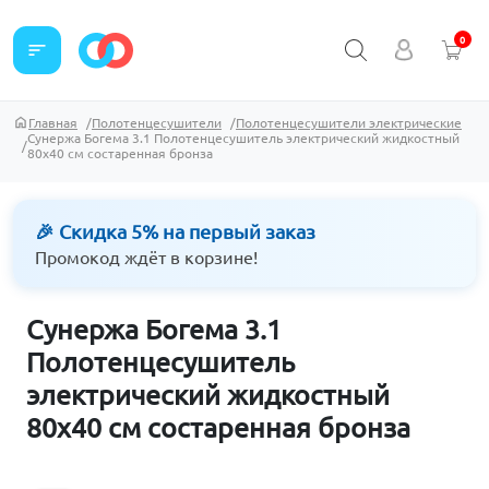
0
sort
Главная
Полотенцесушители
Полотенцесушители электрические
Сунержа Богема 3.1 Полотенцесушитель электрический жидкостный
80х40 см состаренная бронза
🎉 Скидка 5% на первый заказ
Промокод ждёт в корзине!
Сунержа Богема 3.1
Полотенцесушитель
электрический жидкостный
80х40 см состаренная бронза