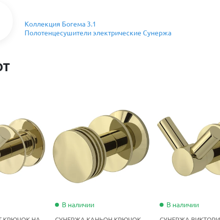
Коллекция Богема 3.1
Полотенцесушители электрические Сунержа
ют
В наличии
В наличии
Т КРЮЧОК НА
СУНЕРЖА КАНЬОН КРЮЧОК
СУНЕРЖА ВИКТОРИ