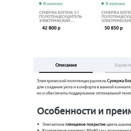
В наличии
В наличии
СУНЕРЖА БОГЕМА 3.1
СУНЕРЖА БОГЕМ
ПОЛОТЕНЦЕСУШИТЕЛЬ
ПОЛОТЕНЦЕСУ
ЭЛЕКТРИЧЕСКИЙ
ЭЛЕКТРИЧЕСКИ
ЖИДКОСТНЫЙ 100Х40 СМ
ЖИДКОСТНЫЙ 1
42 800 р
50 850 р
МАТОВЫЙ ЧЁРНЫЙ
МАТОВЫЙ БЕЛ
Описание
Характ
Электрический полотенцесушитель
Сунержа Бог
для создания уюта и комфорта в ванной комнате
но и обеспечить поддержание оптимальной тем
Особенности и преи
Элегантное
глянцевое покрытие
цвета шампа
Компактные размеры: 80х40 см с возможност