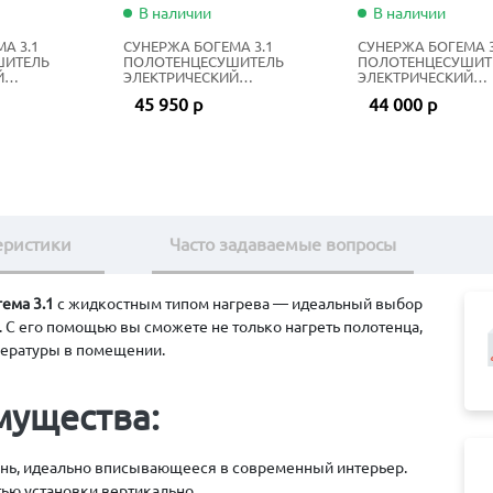
В наличии
В наличии
А 3.1
СУНЕРЖА БОГЕМА 3.1
СУНЕРЖА БОГЕМА 3
ШИТЕЛЬ
ПОЛОТЕНЦЕСУШИТЕЛЬ
ПОЛОТЕНЦЕСУШИТ
Й
ЭЛЕКТРИЧЕСКИЙ
ЭЛЕКТРИЧЕСКИЙ
20Х60 СМ
ЖИДКОСТНЫЙ 80Х50 СМ
ЖИДКОСТНЫЙ 80Х4
45 950 р
44 000 р
ЫЙ
ЗОЛОТОЙ ШЁЛК
ЗОЛОТОЙ ШЁЛК
еристики
Часто задаваемые вопросы
ема 3.1
с жидкостным типом нагрева — идеальный выбор
. С его помощью вы сможете не только нагреть полотенца,
пературы в помещении.
мущества:
нь, идеально вписывающееся в современный интерьер.
ью установки вертикально.