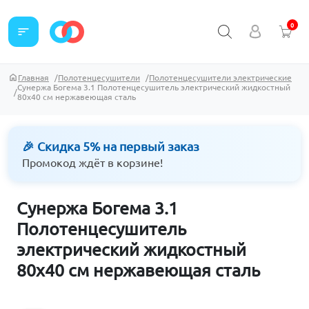
0
sort
Главная
Полотенцесушители
Полотенцесушители электрические
Сунержа Богема 3.1 Полотенцесушитель электрический жидкостный
80х40 см нержавеющая сталь
🎉 Скидка 5% на первый заказ
Промокод ждёт в корзине!
Сунержа Богема 3.1
Полотенцесушитель
электрический жидкостный
80х40 см нержавеющая сталь