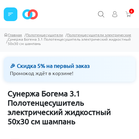
0
sort
Главная
Полотенцесушители
Полотенцесушители электрические
Сунержа Богема 3.1 Полотенцесушитель электрический жидкостный
50х30 см шампань
🎉 Скидка 5% на первый заказ
Промокод ждёт в корзине!
Сунержа Богема 3.1
Полотенцесушитель
электрический жидкостный
50х30 см шампань