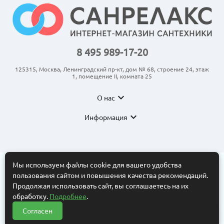
8 495 989-17-20
125315, Москва, Ленинградский пр-кт, дом № 68, строение 24, этаж
1, помещение II, комната 25
expand_more
О нас
expand_more
Информация
Мы используем файлы cookie для вашего удобства
пользования сайтом и повышения качества рекомендаций.
© 2011-2026 ООО “АНКОМ”
Все торговые марки принадлежат их владельцам. Копирование
Продолжая использовать сайт, вы соглашаетесь на их
составляющих частей сайта в какой бы то ни было форме без
обработку.
Подробнее
.
разрешения владельца авторских прав запрещено. Интернет-
магазин носит исключительно информационный характер.
Согласен
Нужна помощь?
Информационные материалы, размеры, фото и цены сайта не
?
являются публичной офертой, определяемой положениями Статьи