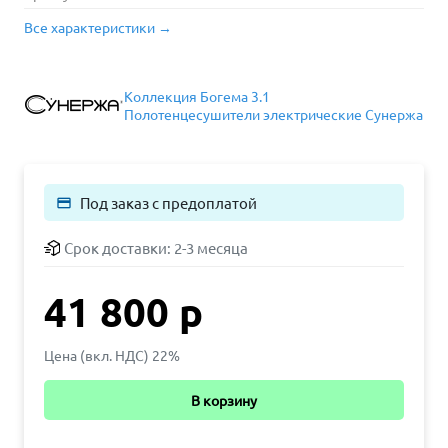
Все характеристики →
Коллекция Богема 3.1
Полотенцесушители электрические Сунержа
Под заказ с предоплатой
payment
Срок доставки:
2-3 месяца
41 800 р
Цена (вкл. НДС) 22%
В корзину