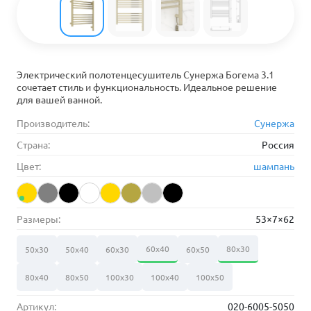
Электрический полотенцесушитель Сунержа Богема 3.1
сочетает стиль и функциональность. Идеальное решение
для вашей ванной.
Производитель:
Сунержа
Страна:
Россия
Цвет:
шампань
Размеры:
53×7×62
60х40
80х30
50х30
50х40
60х30
60х50
80х40
80х50
100х30
100х40
100х50
Артикул:
020-6005-5050