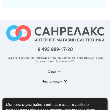
8 495 989-17-20
125315, Москва, Ленинградский пр-кт, дом № 68, строение 24, этаж
1, помещение II, комната 25
expand_more
О нас
expand_more
Информация
Мы используем файлы cookie для вашего удобства
пользования сайтом и повышения качества рекомендаций.
© 2011-2026 ООО “АНКОМ”