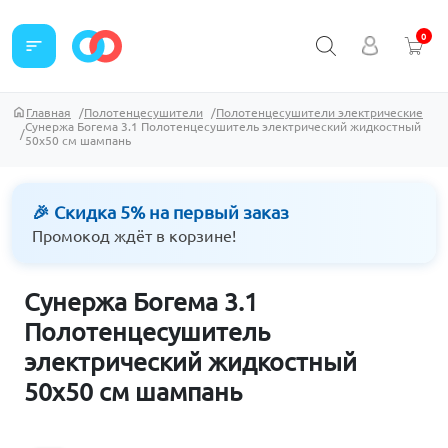
0
sort
Главная
Полотенцесушители
Полотенцесушители электрические
Сунержа Богема 3.1 Полотенцесушитель электрический жидкостный
50х50 см шампань
🎉 Скидка 5% на первый заказ
Промокод ждёт в корзине!
Сунержа Богема 3.1
Полотенцесушитель
электрический жидкостный
50х50 см шампань