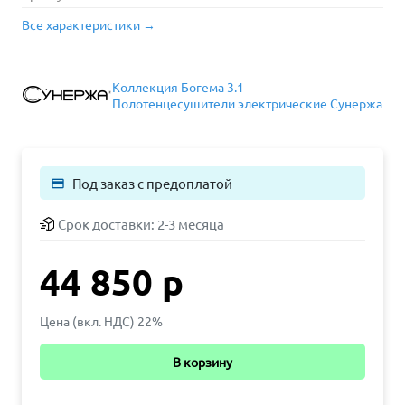
Все характеристики →
Коллекция Богема 3.1
Полотенцесушители электрические Сунержа
Под заказ с предоплатой
payment
Срок доставки:
2-3 месяца
44 850 р
Цена (вкл. НДС) 22%
В корзину